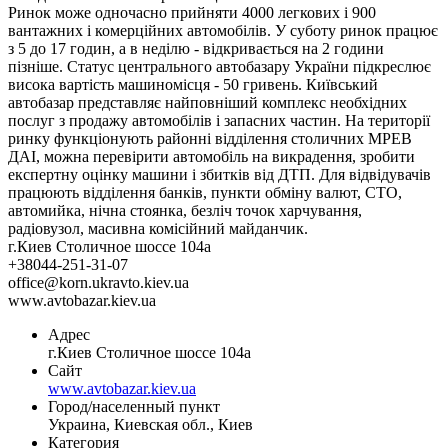
Ринок може одночасно прийняти 4000 легкових і 900
вантажних і комерційних автомобілів. У суботу ринок працює
з 5 до 17 годин, а в неділю - відкривається на 2 години
пізніше. Статус центрального автобазару України підкреслює
висока вартість машиномісця - 50 гривень. Київський
автобазар представляє найповніший комплекс необхідних
послуг з продажу автомобілів і запасних частин. На території
ринку функціонують районні відділення столичних МРЕВ
ДАІ, можна перевірити автомобіль на викрадення, зробити
експертну оцінку машини і збитків від ДТП. Для відвідувачів
працюють відділення банків, пункти обміну валют, СТО,
автомийка, нічна стоянка, безліч точок харчування,
радіовузол, масивна комісійний майданчик.
г.Киев Столичное шоссе 104а
+38044-251-31-07
office@korn.ukravto.kiev.ua
www.avtobazar.kiev.ua
Адрес
г.Киев Столичное шоссе 104а
Сайт
www.avtobazar.kiev.ua
Город/населенный пункт
Украина, Киевская обл., Киев
Категория