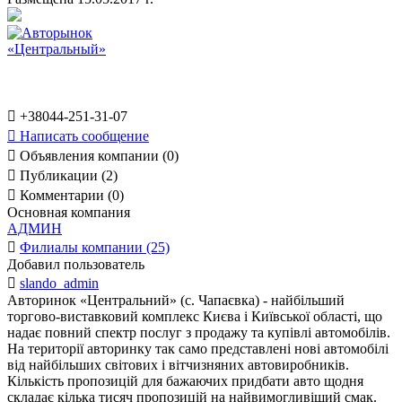

+38044-251-31-07

Написать сообщение

Объявления компании (0)

Публикации (2)

Комментарии (0)
Основная компания
АДМИН

Филиалы компании (25)
Добавил пользователь

slando_admin
Авторинок «Центральний» (с. Чапаєвка) - найбільший
торгово-виставковий комплекс Києва і Київської області, що
надає повний спектр послуг з продажу та купівлі автомобілів.
На території авторинку так само представлені нові автомобілі
від найбільших світових і вітчизняних автовиробників.
Кількість пропозицій для бажаючих придбати авто щодня
складає кілька тисяч пропозицій на найвимогливіший смак.