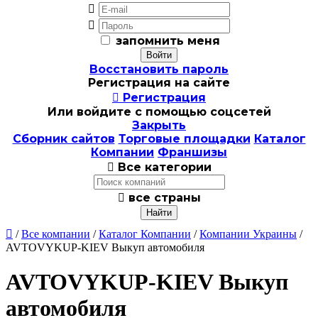


запомнить меня
Восстановить пароль
Регистрация на сайте

Регистрация
Или войдите с помощью соцсетей
Закрыть
Сборник сайтов
Торговые площадки
Каталог
Компании
Франшизы

Все категории

все страны

/
Все компании
/
Каталог Компании
/
Компании Украины
/
AVTOVYKUP-KIEV Выкуп автомобиля
AVTOVYKUP-KIEV Выкуп
автомобиля