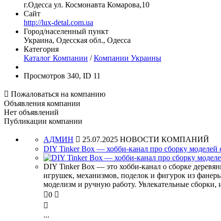
г.Одесса ул. Космонавта Комарова,10
Сайт
http://lux-detal.com.ua
Город/населенный пункт
Украина, Одесская обл., Одесса
Категория
Каталог Компании
/
Компании Украины
Просмотров 340, ID 11

Пожаловаться на компанию
Объявления компании
Нет объявлений
Публикации компании
АДМИН

25.07.2025
НОВОСТИ КОМПАНИЙ
DIY Tinker Box — хобби-канал про сборку моделей
DIY Tinker Box — это хобби-канал о сборке деревя
игрушек, механизмов, поделок и фигурок из фанеры
моделизм и ручную работу. Увлекательные сборки, 

0


...