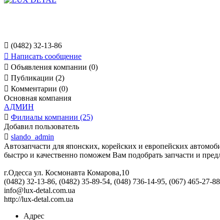

(0482) 32-13-86

Написать сообщение

Объявления компании (0)

Публикации (2)

Комментарии (0)
Основная компания
АДМИН

Филиалы компании (25)
Добавил пользователь

slando_admin
Автозапчасти для японских, корейских и европейских автомоб
быстро и качественно поможем Вам подобрать запчасти и пред
г.Одесса ул. Космонавта Комарова,10
(0482) 32-13-86, (0482) 35-89-54, (048) 736-14-95, (067) 465-27-88
info@lux-detal.com.ua
http://lux-detal.com.ua
Адрес