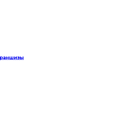
раншизы