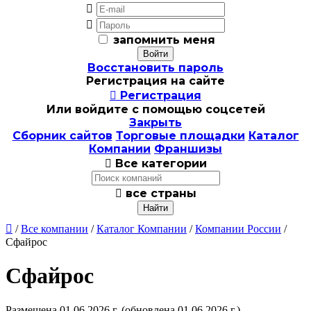


запомнить меня
Восстановить пароль
Регистрация на сайте

Регистрация
Или войдите с помощью соцсетей
Закрыть
Сборник сайтов
Торговые площадки
Каталог
Компании
Франшизы

Все категории

все страны

/
Все компании
/
Каталог Компании
/
Компании России
/
Сфайрос
Сфайрос
Размещена 01.06.2026 г.
(обновлена 01.06.2026 г.)