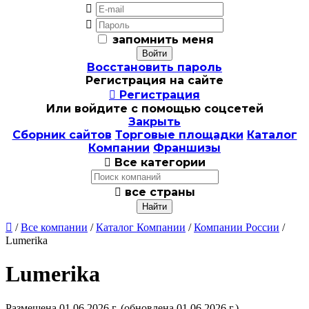


запомнить меня
Восстановить пароль
Регистрация на сайте

Регистрация
Или войдите с помощью соцсетей
Закрыть
Сборник сайтов
Торговые площадки
Каталог
Компании
Франшизы

Все категории

все страны

/
Все компании
/
Каталог Компании
/
Компании России
/
Lumerika
Lumerika
Размещена 01.06.2026 г.
(обновлена 01.06.2026 г.)