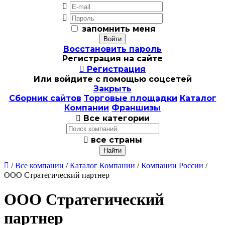


запомнить меня
Восстановить пароль
Регистрация на сайте

Регистрация
Или войдите с помощью соцсетей
Закрыть
Сборник сайтов
Торговые площадки
Каталог
Компании
Франшизы

Все категории

все страны

/
Все компании
/
Каталог Компании
/
Компании России
/
ООО Стратегический партнер
ООО Стратегический
партнер