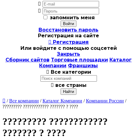


запомнить меня
Восстановить пароль
Регистрация на сайте

Регистрация
Или войдите с помощью соцсетей
Закрыть
Сборник сайтов
Торговые площадки
Каталог
Компании
Франшизы

Все категории

все страны

/
Все компании
/
Каталог Компании
/
Компании России
/
????????? ???????????? ??????? ? ????
????????? ????????????
??????? ? ????