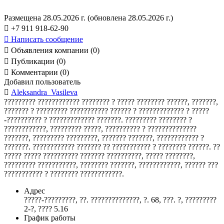
Размещена 28.05.2026 г.
(обновлена 28.05.2026 г.)

+7 911 918-62-90

Написать сообщение

Объявления компании (0)

Публикации (0)

Комментарии (0)
Добавил пользователь

Aleksandra_Vasileva
????????? ???????????? ???????? ? ????? ???????? ??????, ???????,
??????? ? ????????? ??????????? ?????? ? ????????????? ? ?????
-?????????? ? ????????????? ???????. ????????? ???????? ?
????????????, ????????? ?????, ?????????? ? ??????????????
???????, ????????? ?????????, ??????? ???????, ???????????? ?
???????. ???????????? ??????? ?? ??????????? ? ???????? ??????. ??
????? ????? ?????????? ??????? ??????????, ????? ????????,
????????? ???????????, ???????? ???????, ????????????, ?????? ???
??????????? ? ???????? ????????????.
Адрес
?????-?????????, ??. ??????????????, ?. 68, ???. ?, ?????????
2-?, ???? 5.16
График работы