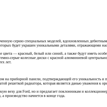
ниченную серию специальных моделей, вдохновленных дебютным г
оторых будет украшен уникальными деталями, отражающими нас
цвета — красный, белый или синий, а также будут иметь особе
емно-серые колесные диски с красной алюминиевой центральной
ех лет.
м на приборной панели, подтверждающей его уникальность и п
той решеткой радиатора, которая является данью уважения к ор
кую веху для Ford, но и предлагает поклонникам и коллекционе
, а производство начнется в конце года.