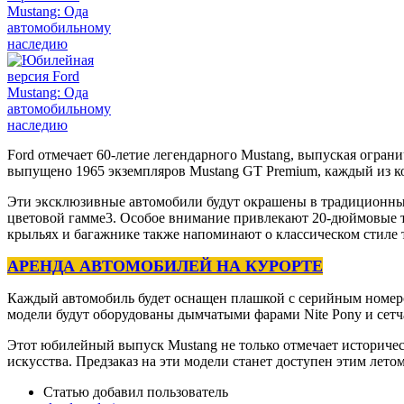
Ford отмечает 60-летие легендарного Mustang, выпуская огра
выпущено 1965 экземпляров Mustang GT Premium, каждый из к
Эти эксклюзивные автомобили будут окрашены в традиционные 
цветовой гамме3. Особое внимание привлекают 20-дюймовые т
крыльях и багажнике также напоминают о классическом стиле т
АРЕНДА АВТОМОБИЛЕЙ НА КУРОРТЕ
Каждый автомобиль будет оснащен плашкой с серийным номеро
модели будут оборудованы дымчатыми фарами Nite Pony и сетча
Этот юбилейный выпуск Mustang не только отмечает историчес
искусства. Предзаказ на эти модели станет доступен этим летом
Статью добавил пользователь