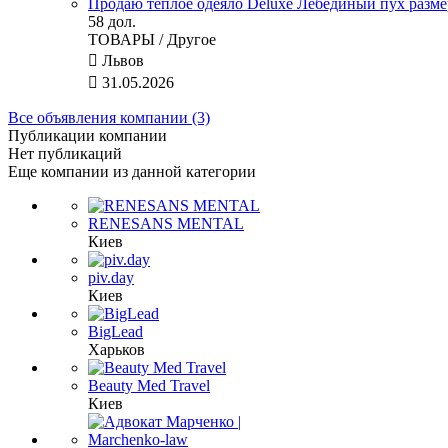
Продаю теплое одеяло Deluxe Лебединый пух разме
58 дол.
ТОВАРЫ / Другое

Львов

31.05.2026
Все объявления компании (3)
Публикации компании
Нет публикаций
Еще компании из данной категории
RENESANS MENTAL
Киев
piv.day
Киев
BigLead
Харьков
Beauty Med Travel
Киев