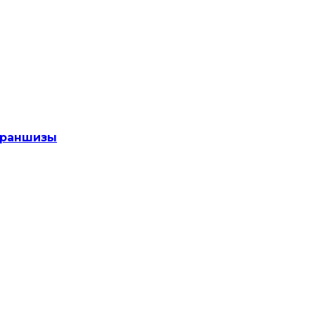
раншизы