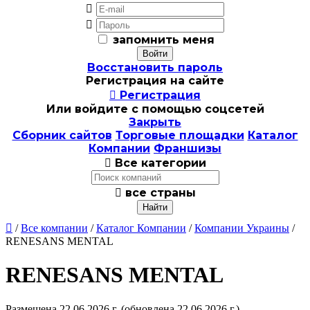


запомнить меня
Восстановить пароль
Регистрация на сайте

Регистрация
Или войдите с помощью соцсетей
Закрыть
Сборник сайтов
Торговые площадки
Каталог
Компании
Франшизы

Все категории

все страны

/
Все компании
/
Каталог Компании
/
Компании Украины
/
RENESANS MENTAL
RENESANS MENTAL
Размещена 22.06.2026 г.
(обновлена 22.06.2026 г.)