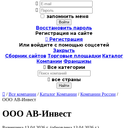


запомнить меня
Восстановить пароль
Регистрация на сайте

Регистрация
Или войдите с помощью соцсетей
Закрыть
Сборник сайтов
Торговые площадки
Каталог
Компании
Франшизы

Все категории

все страны

/
Все компании
/
Каталог Компании
/
Компании России
/
ООО АВ-Инвест
ООО АВ-Инвест
Размещена 13.04.2026 г.
(обновлена 13.04.2026 г.)