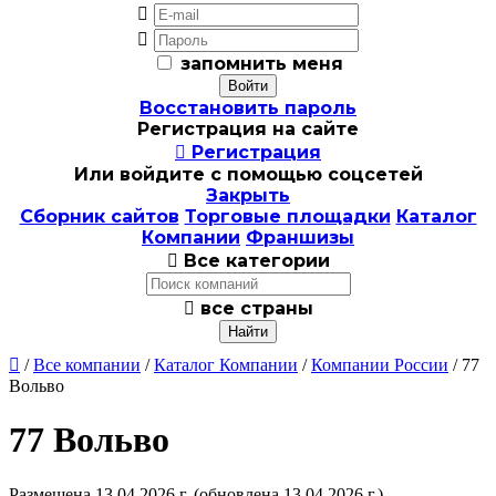


запомнить меня
Восстановить пароль
Регистрация на сайте

Регистрация
Или войдите с помощью соцсетей
Закрыть
Сборник сайтов
Торговые площадки
Каталог
Компании
Франшизы

Все категории

все страны

/
Все компании
/
Каталог Компании
/
Компании России
/ 77
Вольво
77 Вольво
Размещена 13.04.2026 г.
(обновлена 13.04.2026 г.)