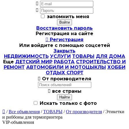


запомнить меня
Восстановить пароль
Регистрация на сайте

Регистрация
Или войдите с помощью соцсетей
Закрыть
НЕДВИЖИМОСТЬ
УСЛУГИ
ТОВАРЫ
ДЛЯ ДОМА
Еще
ДЕТСКИЙ МИР
РАБОТА
СТРОИТЕЛЬСТВО И
РЕМОНТ
АВТОМОБИЛИ И МОТОЦЫКЛЫ
ХОББИ
ОТДЫХ СПОРТ

От производителя

все страны
Искать только с фото

/
Все объявления
/
ТОВАРЫ
/
От производителя
/ Этикетки
и риббоны для термопринтера
VIP-объявления