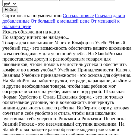
Сортировать:
по умолчанию
Сначала новые
Сначала давно
добавленные
От большей к меньшей цене
От меньшей к
большей цене
Искать объявления на карте
По запросу ничего не найдено...
Товары для школьников: Успех и Комфорт в Учебе *Новый
учебный год - это возможность обеспечить вашего школьника
всем необходимым для успешной учебы. На SlandoPro мы
предоставляем доступ к разнообразным товарам для
школьников, чтобы помочь им достичь успеха и обеспечить
комфорт во время учебы.* Учебные Принадлежности: Ключ к
Знаниям Учебные принадлежности - это основа для обучения.
На SlandoPro вы найдете ручки, тетради, карандаши, альбомы
и другие необходимые товары, чтобы ваш ребенок мог
сосредотачиваться на учебе, имея все под рукой. Школьная
Форма: Удобство и Стиль Школьная форма - это не только
обязательное условие, но и возможность подчеркнуть
индивидуальность вашего ребенка. Выберите форму, которая
сочетает в себе удобство и стиль, чтобы ваш школьник
чувствовал себя уверенно. Рюкзаки и Рюкзачки: Переноска
Знаний Рюкзак - это незаменимый спутник школьника. На
SlandoPro вы найдете разнообразные модели рюкзаков и
рюкзачков, которые обеспечат удобство переноски книг,