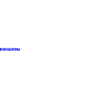
раншизы