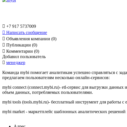

+7 917 5737009

Написать сообщение

Объявления компании (0)

Публикации (0)

Комментарии (0)
Добавил пользователь

менеджер
Команда mybi помогает аналитикам успешно справляться с зад
предлагаем пользователям несколько онлайн-сервисов:
mybi connect (connect.mybi.ru)- etl-сервис для выгрузки данны
объем данных, потребляемых пользователями.
mybi tools (tools.mybi.ru)- бесплатный инструмент для работы с
mybi market - маркетплейс шаблонных аналитических решений 
Адрес