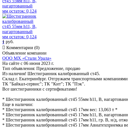
1 руб.

Комментарии (0)
Объявление компании
ООО МХ «Стали Урала»
На сайте с 06 июня 2023 г.
Тип объявления:
Предложение, продаю
Из наличия! Шестигранник калиброванный ст45.
Склад г. Екатеринбург. Отгружаем транспортными компаниями 
ТК "Байкал-сервис"; ТК "Кит"; ТК ”Пэк".
Все шестигранники с сертификатами!
* Шестигранник калиброванный ст45 55мм h11, В, нагартованны
Еще в наличии:
* Шестигранник калиброванный ст45 17мм вес: 13,063 т *
* Шестигранник калиброванный ст45 17мм h11, В, нагартованны
* Шестигранник калиброванный ст45 17мм h11, гр. В, н/д, отжиг
* Шестигранник калиброванный ст45 17мм Авиатехприемка вес: