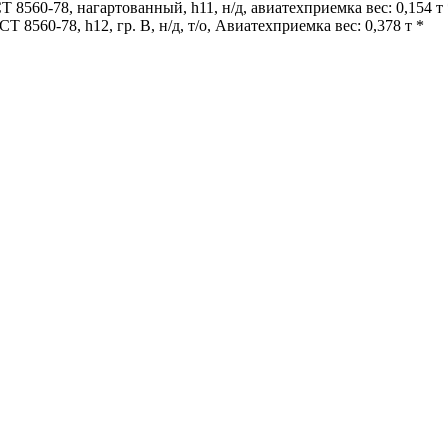
560-78, нагартованный, h11, н/д, авиатехприемка вес: 0,154 т 
560-78, h12, гр. В, н/д, т/о, Авиатехприемка вес: 0,378 т *