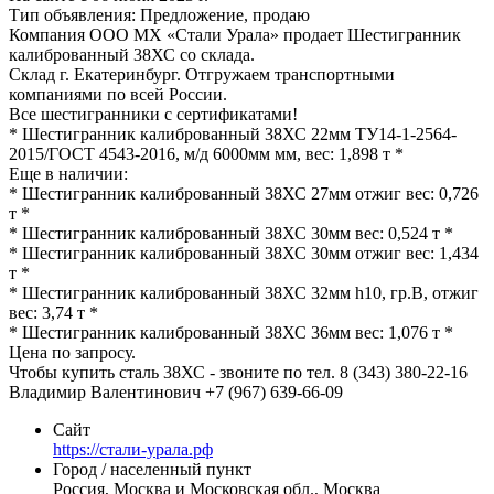
Тип объявления:
Предложение, продаю
Компания ООО МХ «Стали Урала» продает Шестигранник
калиброванный 38ХС со склада.
Склад г. Екатеринбург. Отгружаем транспортными
компаниями по всей России.
Все шестигранники с сертификатами!
* Шестигранник калиброванный 38ХС 22мм ТУ14-1-2564-
2015/ГОСТ 4543-2016, м/д 6000мм мм, вес: 1,898 т *
Еще в наличии:
* Шестигранник калиброванный 38ХС 27мм отжиг вес: 0,726
т *
* Шестигранник калиброванный 38ХС 30мм вес: 0,524 т *
* Шестигранник калиброванный 38ХС 30мм отжиг вес: 1,434
т *
* Шестигранник калиброванный 38ХС 32мм h10, гр.В, отжиг
вес: 3,74 т *
* Шестигранник калиброванный 38ХС 36мм вес: 1,076 т *
Цена по запросу.
Чтобы купить сталь 38ХС - звоните по тел. 8 (343) 380-22-16
Владимир Валентинович +7 (967) 639-66-09
Сайт
https://стали-урала.рф
Город / населенный пункт
Россия, Москва и Московская обл., Москва