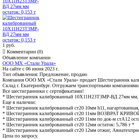
1 руб.

Комментарии (0)
Объявление компании
ООО МХ «Стали Урала»
На сайте с 06 июня 2023 г.
Тип объявления:
Предложение, продаю
Компания ООО МХ «Стали Урала» продает Шестигранник кал
Склад г. Екатеринбург. Отгружаем транспортными компаниями 
Все шестигранники с сертификатами!
* Шестигранник калиброванный 10Х11Н23Т3МР-ВД 27мм мм, оста
Еще в наличии:
* Шестигранник калиброванный ст20 10мм h11, нагартованная, 
* Шестигранник калиброванный ст20 11мм ВОЗВРАТ КРИВОЙ о
* Шестигранник калиброванный ст20 11мм по док-м стА12 остат
* Шестигранник калиброванный ст20 12мм остаток: 5,786 т *
* Шестигранник калиброванный ст20 12мм отжиг, Авиатехприем
Цена по запросу.