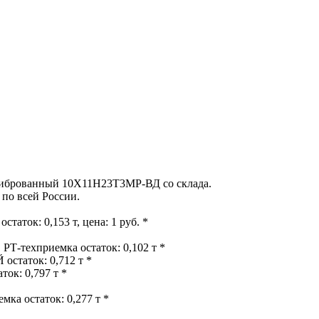
иброванный 10Х11Н23Т3МР-ВД со склада.
по всей России.
ток: 0,153 т, цена: 1 руб. *
РТ-техприемка остаток: 0,102 т *
статок: 0,712 т *
ок: 0,797 т *
ка остаток: 0,277 т *