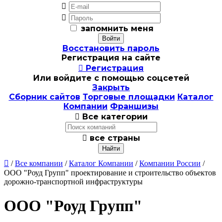


запомнить меня
Восстановить пароль
Регистрация на сайте

Регистрация
Или войдите с помощью соцсетей
Закрыть
Сборник сайтов
Торговые площадки
Каталог
Компании
Франшизы

Все категории

все страны

/
Все компании
/
Каталог Компании
/
Компании России
/
ООО "Роуд Групп" проектирование и строительство объектов
дорожно-транспортной инфраструктуры
ООО "Роуд Групп"