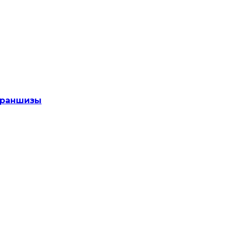
раншизы