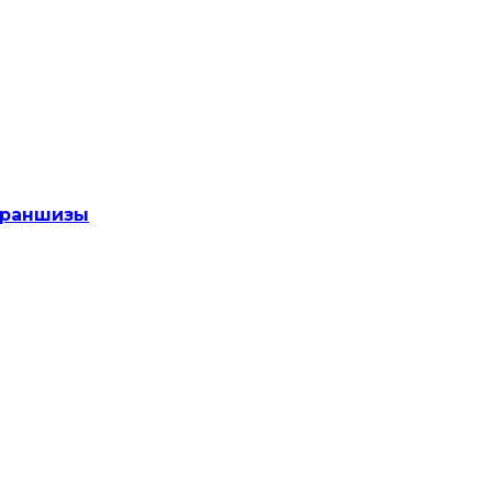
раншизы