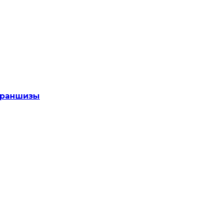
раншизы