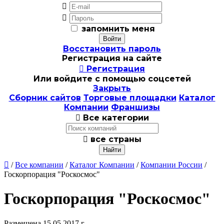


запомнить меня
Восстановить пароль
Регистрация на сайте

Регистрация
Или войдите с помощью соцсетей
Закрыть
Сборник сайтов
Торговые площадки
Каталог
Компании
Франшизы

Все категории

все страны

/
Все компании
/
Каталог Компании
/
Компании России
/
Госкорпорация "Роскосмос"
Госкорпорация "Роскосмос"
Размещена 15.05.2017 г.