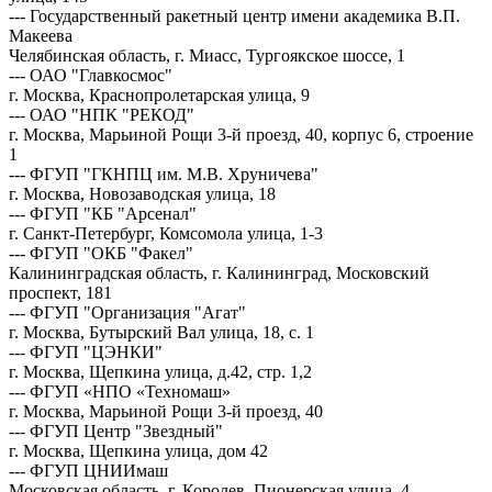
--- Государственный ракетный центр имени академика В.П.
Макеева
Челябинская область, г. Миасс, Тургоякское шоссе, 1
--- ОАО "Главкосмос"
г. Москва, Краснопролетарская улица, 9
--- ОАО "НПК "РЕКОД"
г. Москва, Марьиной Рощи 3-й проезд, 40, корпус 6, строение
1
--- ФГУП "ГКНПЦ им. М.В. Хруничева"
г. Москва, Новозаводская улица, 18
--- ФГУП "КБ "Арсенал"
г. Санкт-Петербург, Комсомола улица, 1-3
--- ФГУП "ОКБ "Факел"
Калининградская область, г. Калининград, Московский
проспект, 181
--- ФГУП "Организация "Агат"
г. Москва, Бутырский Вал улица, 18, с. 1
--- ФГУП "ЦЭНКИ"
г. Москва, Щепкина улица, д.42, стр. 1,2
--- ФГУП «НПО «Техномаш»
г. Москва, Марьиной Рощи 3-й проезд, 40
--- ФГУП Центр "Звездный"
г. Москва, Щепкина улица, дом 42
--- ФГУП ЦНИИмаш
Московская область, г. Королев, Пионерская улица, 4