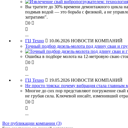
Вы тратите до 30% времени демонтажного цикла на
подмыв водой — это борьба с физикой, а не управле
затратами".

0


...
ГЦ Техно

10.06.2026
НОВОСТИ КОМПАНИЙ
Точный подбор дизель-молота под длину сваи и гр
Ошибка в подборе молота на 12-метровую сваю стоит

0


...
ГЦ Техно

19.05.2026
НОВОСТИ КОМПАНИЙ
Не просто тряска: почему вибрация стала главным
Многие до сих пор представляют погружение свай к
не грубая сила. Ключевой инсайт, изменивший отрас

0


...
Все публикации компании (3)