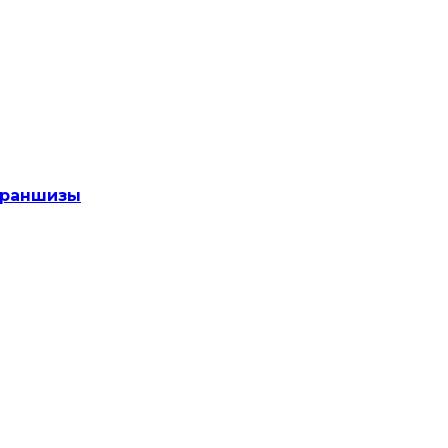
раншизы