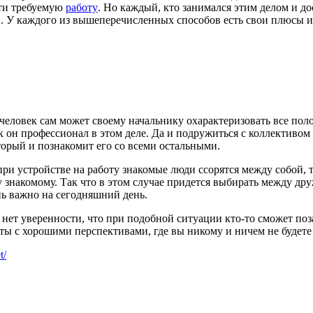
йти требуемую
работу
. Но каждый, кто занимался этим делом и до
и. У каждого из вышеперечисленных способов есть свои плюсы 
человек сам может своему начальнику охарактеризовать все поло
ак он профессионал в этом деле. Да и подружиться с коллективо
торый и познакомит его со всеми остальными.
 при устройстве на работу знакомые люди ссорятся между собой, 
знакомому. Так что в этом случае придется выбирать между друж
ень важно на сегодняшний день.
 нет уверенности, что при подобной ситуации кто-то сможет поза
ты с хорошими перспективами, где вы никому и ничем не будете
t/