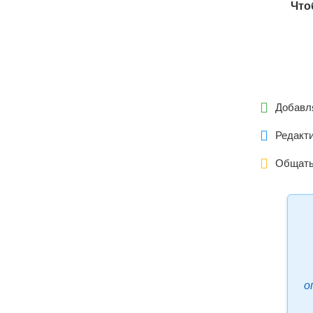
Что

Добавля

Редакти

Общатьс
о