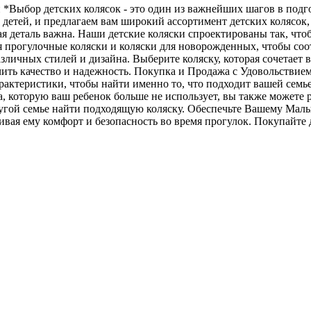
*Выбор детских колясок - это один из важнейших шагов в подг
 детей, и предлагаем вам широкий ассортимент детских колясок
ая деталь важна. Наши детские коляски спроектированы так, чт
 прогулочные коляски и коляски для новорожденных, чтобы соот
зличных стилей и дизайна. Выберите коляску, которая сочетает 
ить качество и надежность. Покупка и Продажа с Удовольствием 
арактеристики, чтобы найти именно то, что подходит вашей сем
ка, которую ваш ребенок больше не использует, вы также можете 
другой семье найти подходящую коляску. Обеспечьте Вашему М
вая ему комфорт и безопасность во время прогулок. Покупайте д