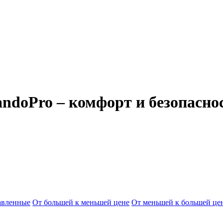
andoPro – комфорт и безопасно
авленные
От большей к меньшей цене
От меньшей к большей це