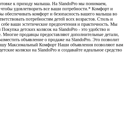
отовке к приходу малыша. На SlandoPro мы понимаем,
, чтобы удовлетворить все ваши потребности.* Комфорт и
обы обеспечивать комфорт и безопасность вашего малыша во
ветствовать потребностям детей всех возрастов. Стиль и
в себе ваши эстетические предпочтения и практичность. Мы
Покупка детских колясок на SlandoPro - это удобство и
ье. Многие продавцы предоставляют дополнительные детали,
разместить объявление о продаже на SlandoPro. Это позволит
алышу Максимальный Комфорт Наши объявления позволяют вам
етские коляски на SlandoPro и создавайте идеальное средство