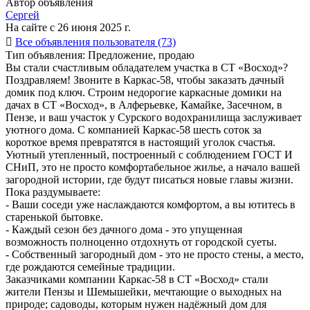
Автор объявления
Сергей
На сайте с 26 июня 2025 г.

Все объявления пользователя (73)
Тип объявления:
Предложение, продаю
Вы стали счастливым обладателем участка в СТ «Восход»?
Поздравляем! Звоните в Каркас-58, чтобы заказать дачный
домик под ключ. Строим недорогие каркасные домики на
дачах в СТ «Восход», в Алферьевке, Камайке, Засечном, в
Пензе, и ваш участок у Сурского водохранилища заслуживает
уютного дома. С компанией Каркас-58 шесть соток за
короткое время превратятся в настоящий уголок счастья.
Уютный утепленный, построенный с соблюдением ГОСТ И
СНиП, это не просто комфортабельное жилье, а начало вашей
загородной истории, где будут писаться новые главы жизни.
Пока раздумываете:
- Ваши соседи уже наслаждаются комфортом, а вы ютитесь в
старенькой бытовке.
- Каждый сезон без дачного дома - это упущенная
возможность полноценно отдохнуть от городской суеты.
- Собственный загородный дом - это не просто стены, а место,
где рождаются семейные традиции.
Заказчиками компании Каркас-58 в СТ «Восход» стали
жители Пензы и Шемышейки, мечтающие о выходных на
природе; садоводы, которым нужен надёжный дом для