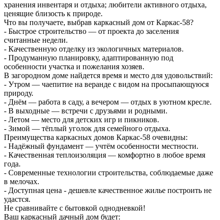
хранения инвентаря и отдыха; любители активного отдыха,
ценящие близость к природе.
Что вы получаете, выбрав каркасный дом от Каркас-58?
- Быстрое строительство — от проекта до заселения
считанные недели.
- Качественную отделку из экологичных материалов.
- Продуманную планировку, адаптированную под
особенности участка и пожелания хозяев.
В загородном доме найдется время и место для удовольствий:
- Утром — чаепитие на веранде с видом на просыпающуюся
природу.
- Днём — работа в саду, а вечером — отдых в уютном кресле.
- В выходные — встречи с друзьями и родными.
- Летом — место для детских игр и пикников.
- Зимой — тёплый уголок для семейного отдыха.
Преимущества каркасных домов Каркас-58 очевидны:
- Надёжный фундамент — учтём особенности местности.
- Качественная теплоизоляция — комфортно в любое время
года.
- Современные технологии строительства, соблюдаемые даже
в мелочах.
- Доступная цена - дешевле качественное жилье построить не
удастся.
Не сравнивайте с бытовкой однодневкой!
Ваш каркасный дачный дом будет: