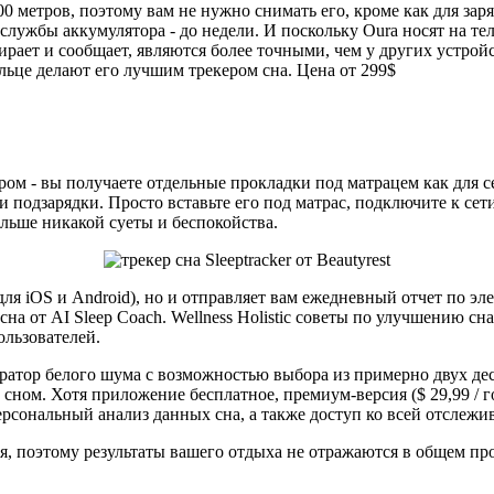
 метров, поэтому вам не нужно снимать его, кроме как для зар
 службы аккумулятора - до недели. И поскольку Oura носят на те
рает и сообщает, являются более точными, чем у других устройс
льце делают его лучшим трекером сна. Цена от 299$
кером - вы получаете отдельные прокладки под матрацем как для с
ли подзарядки. Просто вставьте его под матрас, подключите к се
ольше никакой суеты и беспокойства.
для iOS и Android), но и отправляет вам ежедневный отчет по эл
а от AI Sleep Coach. Wellness Holistic советы по улучшению сна
льзователей.
ератор белого шума с возможностью выбора из примерно двух де
 сном. Хотя приложение бесплатное, премиум-версия ($ 29,99 / 
ональный анализ данных сна, а также доступ ко всей отслежив
ья, поэтому результаты вашего отдыха не отражаются в общем пр