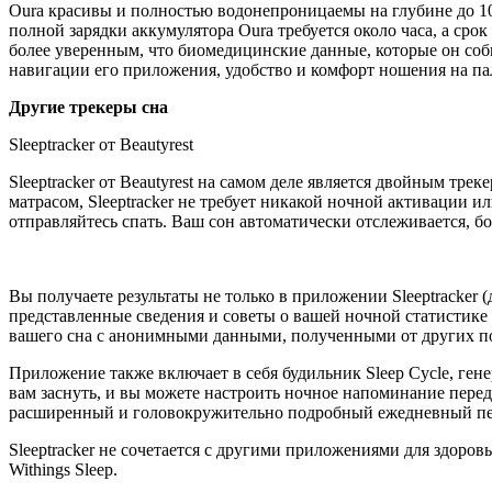
Oura красивы и полностью водонепроницаемы на глубине до 100
полной зарядки аккумулятора Oura требуется около часа, а срок
более уверенным, что биомедицинские данные, которые он соби
навигации его приложения, удобство и комфорт ношения на па
Другие трекеры сна
Sleeptracker от Beautyrest
Sleeptracker от Beautyrest на самом деле является двойным тре
матрасом, Sleeptracker не требует никакой ночной активации и
отправляйтесь спать. Ваш сон автоматически отслеживается, б
Вы получаете результаты не только в приложении Sleeptracker (
представленные сведения и советы о вашей ночной статистике сн
вашего сна с анонимными данными, полученными от других по
Приложение также включает в себя будильник Sleep Cycle, ген
вам заснуть, и вы можете настроить ночное напоминание перед
расширенный и головокружительно подробный ежедневный перс
Sleeptracker не сочетается с другими приложениями для здоров
Withings Sleep.