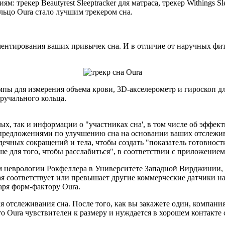
м: трекер Beautyrest Sleeptracker для матраса, трекер Withings S
льцо Oura стало лучшим трекером сна.
ентирования ваших привычек сна. И в отличие от наручных фитне
мпы для измерения объема крови, 3D-акселерометр и гироскоп д
ручального кольца.
, так и информации о "участниках сна', в том числе об эффекти
я предложениями по улучшению сна на основании ваших отслежи
дечных сокращений и тела, чтобы создать "показатель готовност
чше для того, чтобы расслабиться", в соответствии с приложением
 неврологии Рокфеллера в Университете Западной Вирджинии, 
ая соответствует или превышает другие коммерческие датчики н
ря форм-фактору Oura.
я отслеживания сна. После того, как вы закажете один, компани
то Oura чувствителен к размеру и нуждается в хорошем контакте 