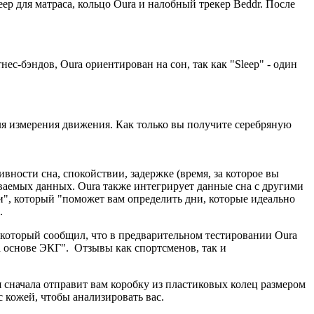
leep для матраса, кольцо Oura и налобный трекер Beddr. После
с-бэндов, Oura ориентирован на сон, так как "Sleep" - один
ля измерения движения. Как только вы получите серебряную
вности сна, спокойствии, задержке (время, за которое вы
ваемых данных. Oura также интегрирует данные сна с другими
и", который "поможет вам определить дни, которые идеально
.
который сообщил, что в предварительном тестировании Oura
а основе ЭКГ". Отзывы как спортсменов, так и
я сначала отправит вам коробку из пластиковых колец размером
с кожей, чтобы анализировать вас.