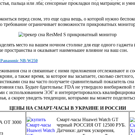
стья, пальца или лба; сенсорные прокладки под матрацем; и ум
коиться перед сном, это еще одна вещь, о которой нужно беспоко
Это требование ограничивает возможности прикроватных монитор
выделять место на вашем ночном столике для еще одного гаджета
ше пространства и оказывает наименьшее влияние на ваш сон.
 Panasonic NB-W250
слеживания сна и связанные с ними приложения отслеживают и 
рови, а также время, за которое вы засыпаете, сколько светлого,
ристиками сна вы часто получаете сравнительный показатель сна
ояния глаз. Будьте бдительны: FDA не утвердило внебиржевой т
ами с использованием ЭЭГ и интерпретировалось квалифицирова
овья, а скорее увидеть тенденции, которыми вы можете поделить
ЦЕНЫ НА СМАРТ-ЧАСЫ В УКРАИНЕ И РОССИИ
Смарт-часы Huawei Watch GT
А ОТ 3000
черный РОССИЯ ОТ 12500 РУБ.
Датчики: датчик ускорения,
ез