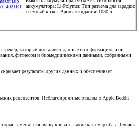
Емкость аккумулятора:190 мА/ч. Технология
аккумулятора: Li-Polymer. Тип разъема для зарядки:
съёмный крэдл. Время ожидания: 1080 ч
н трекер, который доставляет данные и информацию, а не
ствования, фитнесом и биомедицинскими данными, собранными
ое скрывает результаты других данных и обеспечивает
ских рецензентов. Неблагоприятные отзывы о Apple Beddit
оторые заменят всю вашу кровать, такие как смарт-база Tempur-