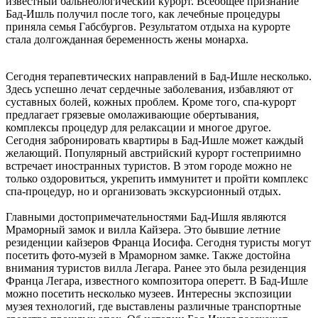
известный бальнеологический курорт. Всеобщее признание
Бад-Ишль получил после того, как лечебные процедуры
приняла семья Габсбургов. Результатом отдыха на курорте
стала долгожданная беременность жены монарха.
Сегодня терапевтических направлений в Бад-Ишле несколько.
Здесь успешно лечат сердечные заболевания, избавляют от
суставных болей, кожных проблем. Кроме того, спа-курорт
предлагает грязевые омолаживающие обертывания,
комплексы процедур для релаксации и многое другое.
Сегодня забронировать квартиры в Бад-Ишле может каждый
желающий. Популярный австрийский курорт гостеприимно
встречает иностранных туристов. В этом городе можно не
только оздоровиться, укрепить иммунитет и пройти комплекс
спа-процедур, но и организовать экскурсионный отдых.
Главными достопримечательностями Бад-Ишля являются
Мраморный замок и вилла Кайзера. Это бывшие летние
резиденции кайзеров Франца Иосифа. Сегодня туристы могут
посетить фото-музей в Мраморном замке. Также достойна
внимания туристов вилла Легара. Ранее это была резиденция
Франца Легара, известного композитора оперетт. В Бад-Ишле
можно посетить несколько музеев. Интересны экспозиции
музея технологий, где выставлены различные транспортные