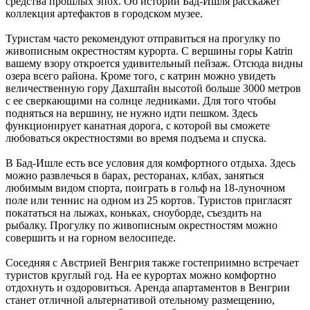
средства прошлых эпох. Об истории Бад-Ишля расскажет
коллекция артефактов в городском музее.
Туристам часто рекомендуют отправиться на прогулку по
живописным окрестностям курорта. С вершины горы Katrin
вашему взору откроется удивительный пейзаж. Отсюда видны
озера всего района. Кроме того, с катрин можно увидеть
величественную гору Дахштайн высотой больше 3000 метров
с ее сверкающими на солнце ледниками. Для того чтобы
подняться на вершину, не нужно идти пешком. Здесь
функционирует канатная дорога, с которой вы сможете
любоваться окрестностями во время подъема и спуска.
В Бад-Ишле есть все условия для комфортного отдыха. Здесь
можно развлечься в барах, ресторанах, клбах, заняться
любимым видом спорта, поиграть в гольф на 18-луночном
поле или теннис на одном из 25 кортов. Туристов пригласят
покататься на лыжах, коньках, сноуборде, съездить на
рыбалку. Прогулку по живописным окрестностям можно
совершить и на горном велосипеде.
Соседняя с Австрией Венгрия также гостеприимно встречает
туристов круглый год. На ее курортах можно комфортно
отдохнуть и оздоровиться. Аренда апартаментов в Венгрии
станет отличной альтернативой отельному размещению,