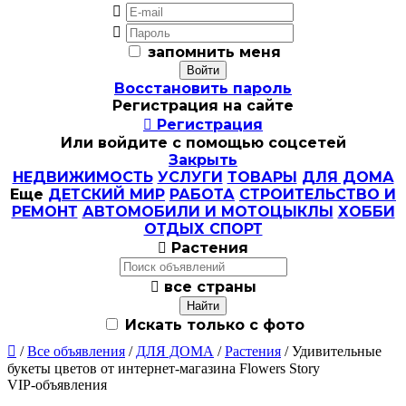


запомнить меня
Восстановить пароль
Регистрация на сайте

Регистрация
Или войдите с помощью соцсетей
Закрыть
НЕДВИЖИМОСТЬ
УСЛУГИ
ТОВАРЫ
ДЛЯ ДОМА
Еще
ДЕТСКИЙ МИР
РАБОТА
СТРОИТЕЛЬСТВО И
РЕМОНТ
АВТОМОБИЛИ И МОТОЦЫКЛЫ
ХОББИ
ОТДЫХ СПОРТ

Растения

все страны
Искать только с фото

/
Все объявления
/
ДЛЯ ДОМА
/
Растения
/ Удивительные
букеты цветов от интернет-магазина Flowers Story
VIP-объявления