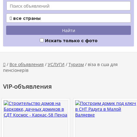
все страны

Искать только с фото
/
Все объявления
/
УСЛУГИ
/
Туризм
/ віза в сша для

пенсіонерів
VIP-объявления