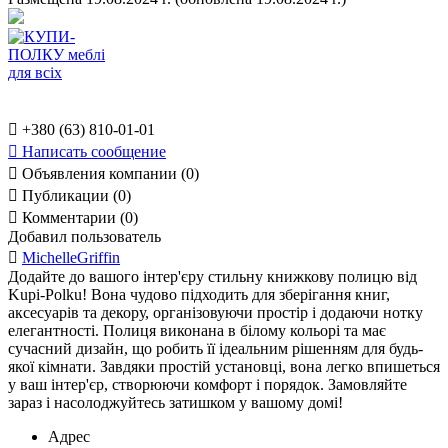

+380 (63) 810-01-01

Написать сообщение

Объявления компании (0)

Публикации (0)

Комментарии (0)
Добавил пользователь

MichelleGriffin
Додайте до вашого інтер'єру стильну книжкову полицю від
Kupi-Polku! Вона чудово підходить для зберігання книг,
аксесуарів та декору, організовуючи простір і додаючи нотку
елегантності. Полиця виконана в білому кольорі та має
сучасний дизайн, що робить її ідеальним рішенням для будь-
якої кімнати. Завдяки простій установці, вона легко впишеться
у ваш інтер'єр, створюючи комфорт і порядок. Замовляйте
зараз і насолоджуйтесь затишком у вашому домі!
Адрес