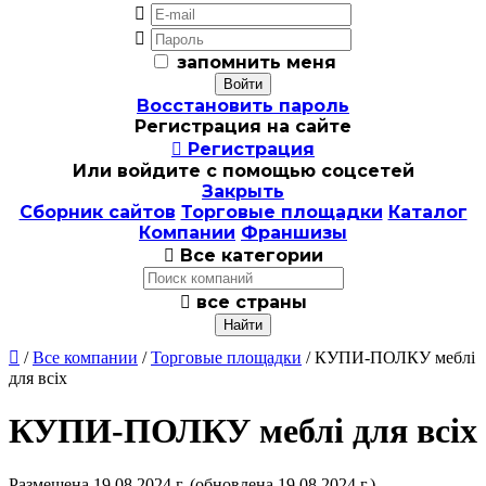


запомнить меня
Восстановить пароль
Регистрация на сайте

Регистрация
Или войдите с помощью соцсетей
Закрыть
Сборник сайтов
Торговые площадки
Каталог
Компании
Франшизы

Все категории

все страны

/
Все компании
/
Торговые площадки
/ КУПИ-ПОЛКУ меблі
для всіх
КУПИ-ПОЛКУ меблі для всіх
Размещена 19.08.2024 г.
(обновлена 19.08.2024 г.)