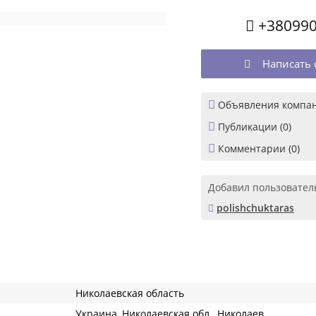
+38099

Написать 


Объявления компан

Публикации (0)

Комментарии (0)
Добавил пользовател
polishchuktaras

Николаевская область
Украина, Николаевская обл., Николаев