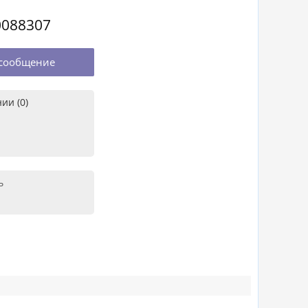
0088307
сообщение
ии (0)
ь