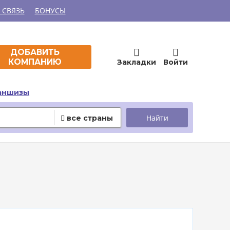
 СВЯЗЬ
БОНУСЫ


ДОБАВИТЬ
КОМПАНИЮ
Закладки
Войти
аншизы
все страны
