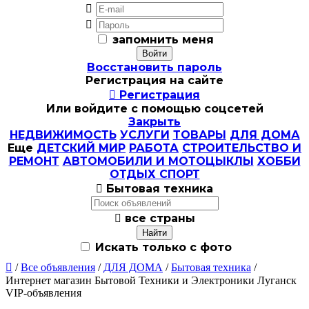


запомнить меня
Восстановить пароль
Регистрация на сайте

Регистрация
Или войдите с помощью соцсетей
Закрыть
НЕДВИЖИМОСТЬ
УСЛУГИ
ТОВАРЫ
ДЛЯ ДОМА
Еще
ДЕТСКИЙ МИР
РАБОТА
СТРОИТЕЛЬСТВО И
РЕМОНТ
АВТОМОБИЛИ И МОТОЦЫКЛЫ
ХОББИ
ОТДЫХ СПОРТ

Бытовая техника

все страны
Искать только с фото

/
Все объявления
/
ДЛЯ ДОМА
/
Бытовая техника
/
Интернет магазин Бытовой Техники и Электроники Луганск
VIP-объявления