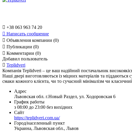

+38 063 963 74 20

Написать сообщение

Объявления компании (0)

Публикации (0)

Комментарии (0)
Добавил пользователь

Teplidveri
Компанія Teplidveri – це ваш надійний постачальник високоякі
Наші двері виготовляються із міцних матеріалів та піддаються
смаки кожного клієнта, чи то сучасний мінімалізм чи класичний
Адрес
Львовская обл. г.Новый Раздел, ул. Ходоровская 6
График работы
з 08:00 до 23:00 без вихідних
Сайт
https://teplidveri.com.ua/
Город/населенный пункт
Украина, Львовская обл., Львов