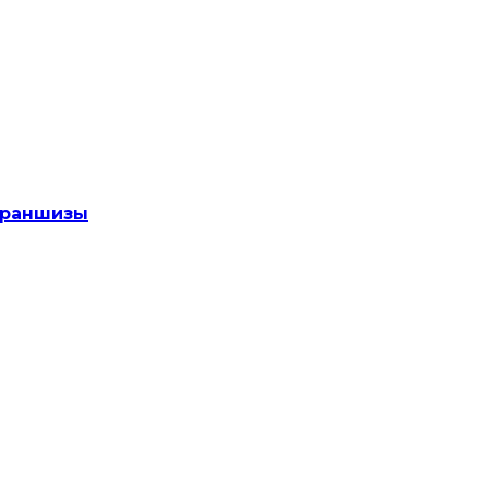
раншизы