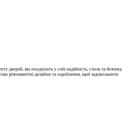
 дверей, які поєднують у собі надійність, стиль та безпеку.
уємо різноманітні дизайни та оздоблення, щоб задовольнити