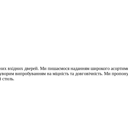
сних вхідних дверей. Ми пишаємося наданням широкого асортименту
 суворим випробуванням на міцність та довговічність. Ми пропон
 стиль.