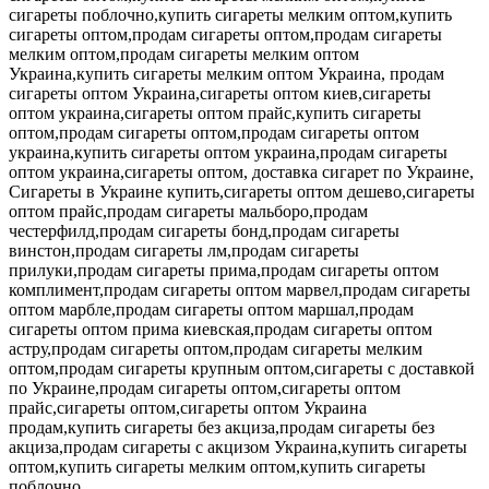
сигареты поблочно,купить сигареты мелким оптом,купить
сигареты оптом,продам сигареты оптом,продам сигареты
мелким оптом,продам сигареты мелким оптом
Украина,купить сигареты мелким оптом Украина, продам
сигареты оптом Украина,сигареты оптом киев,сигареты
оптом украина,сигареты оптом прайс,купить сигареты
оптом,продам сигареты оптом,продам сигареты оптом
украина,купить сигареты оптом украина,продам сигареты
оптом украина,сигареты оптом, доставка сигарет по Украине,
Сигареты в Украине купить,сигареты оптом дешево,сигареты
оптом прайс,продам сигареты мальборо,продам
честерфилд,продам сигареты бонд,продам сигареты
винстон,продам сигареты лм,продам сигареты
прилуки,продам сигареты прима,продам сигареты оптом
комплимент,продам сигареты оптом марвел,продам сигареты
оптом марбле,продам сигареты оптом маршал,продам
сигареты оптом прима киевская,продам сигареты оптом
астру,продам сигареты оптом,продам сигареты мелким
оптом,продам сигареты крупным оптом,сигареты с доставкой
по Украине,продам сигареты оптом,сигареты оптом
прайс,сигареты оптом,сигареты оптом Украина
продам,купить сигареты без акциза,продам сигареты без
акциза,продам сигареты с акцизом Украина,купить сигареты
оптом,купить сигареты мелким оптом,купить сигареты
поблочно.