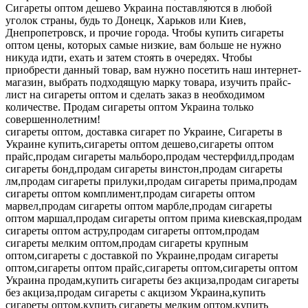
Сигареты оптом дешево Украина поставляются в любой
уголок страны, будь то Донецк, Харьков или Киев,
Днепропетровск, и прочие города. Чтобы купить сигареты
оптом цены, которых самые низкие, вам больше не нужно
никуда идти, ехать и затем стоять в очередях. Чтобы
приобрести данный товар, вам нужно посетить наш интернет-
магазин, выбрать подходящую марку товара, изучить прайс-
лист на сигареты оптом и сделать заказ в необходимом
количестве. Продам сигареты оптом Украина только
совершеннолетним!
сигареты оптом, доставка сигарет по Украине, Сигареты в
Украине купить,сигареты оптом дешево,сигареты оптом
прайс,продам сигареты мальборо,продам честерфилд,продам
сигареты бонд,продам сигареты винстон,продам сигареты
лм,продам сигареты прилуки,продам сигареты прима,продам
сигареты оптом комплимент,продам сигареты оптом
марвел,продам сигареты оптом марбле,продам сигареты
оптом маршал,продам сигареты оптом прима киевская,продам
сигареты оптом астру,продам сигареты оптом,продам
сигареты мелким оптом,продам сигареты крупным
оптом,сигареты с доставкой по Украине,продам сигареты
оптом,сигареты оптом прайс,сигареты оптом,сигареты оптом
Украина продам,купить сигареты без акциза,продам сигареты
без акциза,продам сигареты с акцизом Украина,купить
сигареты оптом,купить сигареты мелким оптом,купить