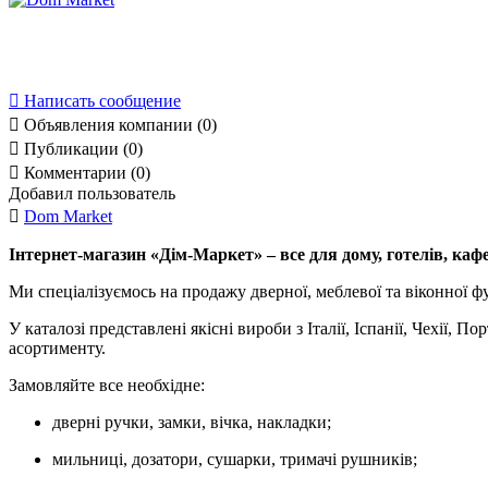

Написать сообщение

Объявления компании (0)

Публикации (0)

Комментарии (0)
Добавил пользователь

Dom Market
Інтернет-магазин «Дім-Маркет» – все для дому, готелів, кафе
Ми спеціалізуємось на продажу дверної, меблевої та віконної фу
У каталозі представлені якісні вироби з Італії, Іспанії, Чехії
асортименту.
Замовляйте все необхідне:
дверні ручки, замки, вічка, накладки;
мильниці, дозатори, сушарки, тримачі рушників;