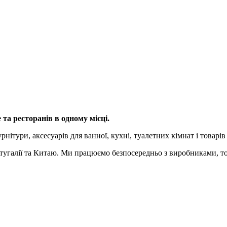
 та ресторанів в одному місці.
рнітури, аксесуарів для ванної, кухні, туалетних кімнат і товарі
, Португалії та Китаю. Ми працюємо безпосередньо з виробниками,