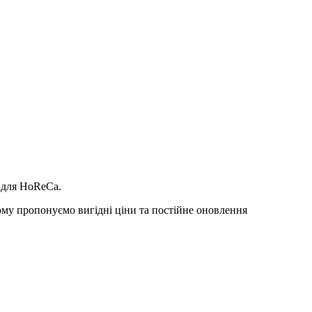
в для HoReCa.
 тому пропонуємо вигідні ціни та постійне оновлення