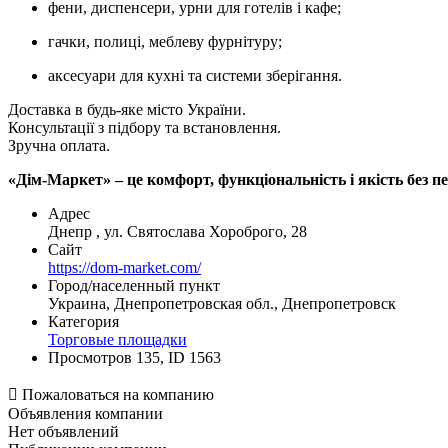
фени, диспенсери, урни для готелів і кафе;
гачки, полиці, меблеву фурнітуру;
аксесуари для кухні та системи зберігання.
Доставка в будь-яке місто України.
Консультації з підбору та встановлення.
Зручна оплата.
«Дім-Маркет» – це комфорт, функціональність і якість без п
Адрес
Днепр , ул. Святослава Хороброго, 28
Сайт
https://dom-market.com/
Город/населенный пункт
Украина, Днепропетровская обл., Днепропетровск
Категория
Торговые площадки
Просмотров 135, ID 1563

Пожаловаться на компанию
Объявления компании
Нет объявлений