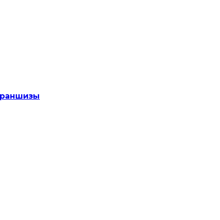
раншизы