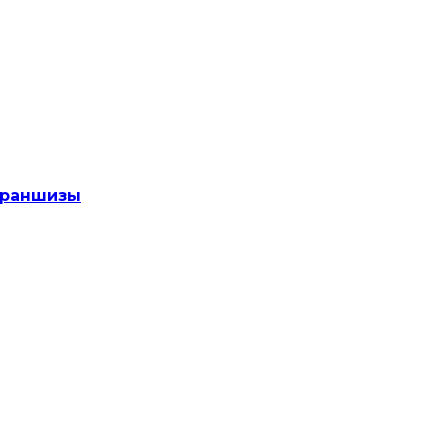
раншизы