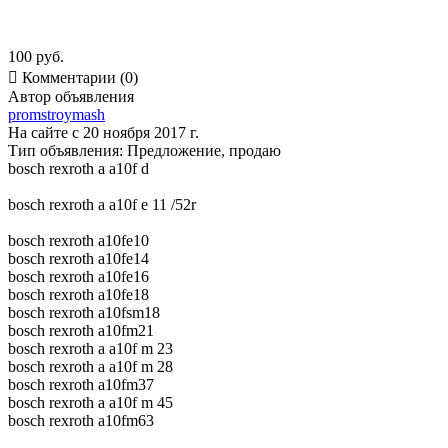
100 руб.

Комментарии (0)
Автор объявления
promstroymash
На сайте с 20 ноября 2017 г.
Тип объявления:
Предложение, продаю
bosch rexroth a a10f d
bosch rexroth a a10f e 11 /52r
bosch rexroth a10fe10
bosch rexroth a10fe14
bosch rexroth a10fe16
bosch rexroth a10fe18
bosch rexroth a10fsm18
bosch rexroth a10fm21
bosch rexroth a a10f m 23
bosch rexroth a a10f m 28
bosch rexroth a10fm37
bosch rexroth a a10f m 45
bosch rexroth a10fm63