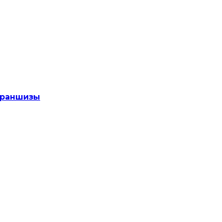
раншизы