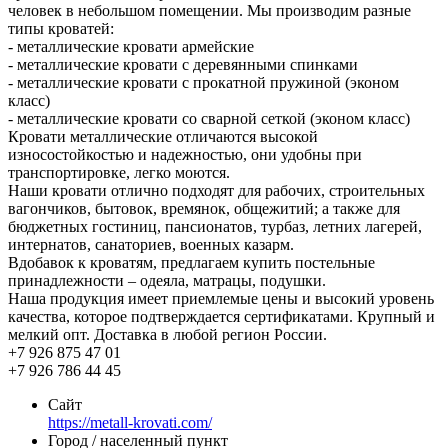
человек в небольшом помещении. Мы производим разные
типы кроватей:
- металлические кровати армейские
- металлические кровати с деревянными спинками
- металлические кровати с прокатной пружиной (эконом
класс)
- металлические кровати со сварной сеткой (эконом класс)
Кровати металлические отличаются высокой
износостойкостью и надежностью, они удобны при
транспортировке, легко моются.
Наши кровати отлично подходят для рабочих, строительных
вагончиков, бытовок, времянок, общежитий; а также для
бюджетных гостиниц, пансионатов, турбаз, летних лагерей,
интернатов, санаториев, военных казарм.
Вдобавок к кроватям, предлагаем купить постельные
принадлежности – одеяла, матрацы, подушки.
Наша продукция имеет приемлемые цены и высокий уровень
качества, которое подтверждается сертификатами. Крупный и
мелкий опт. Доставка в любой регион России.
+7 926 875 47 01
+7 926 786 44 45
Сайт
https://metall-krovati.com/
Город / населенный пункт