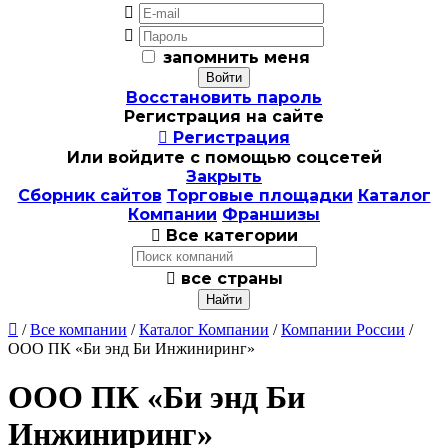


запомнить меня
Восстановить пароль
Регистрация на сайте

Регистрация
Или войдите с помощью соцсетей
Закрыть
Сборник сайтов
Торговые площадки
Каталог
Компании
Франшизы

Все категории

все страны

/
Все компании
/
Каталог Компании
/
Компании России
/
ООО ПК «Би энд Би Инжиниринг»
ООО ПК «Би энд Би
Инжиниринг»