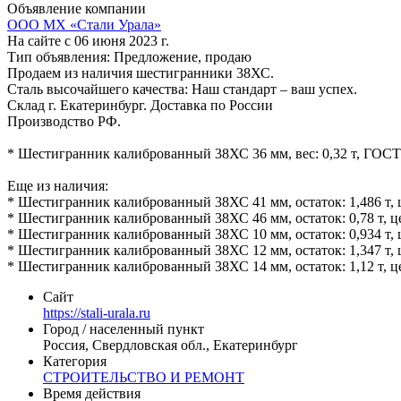
Объявление компании
ООО МХ «Стали Урала»
На сайте с 06 июня 2023 г.
Тип объявления:
Предложение, продаю
Продаем из наличия шестигранники 38ХС.
Сталь высочайшего качества: Наш стандарт – ваш успех.
Склад г. Екатеринбург. Доставка по России
Производство РФ.
* Шестигранник калиброванный 38ХС 36 мм, вес: 0,32 т, ГОСТ
Еще из наличия:
* Шестигранник калиброванный 38ХС 41 мм, остаток: 1,486 т, ц
* Шестигранник калиброванный 38ХС 46 мм, остаток: 0,78 т, це
* Шестигранник калиброванный 38ХС 10 мм, остаток: 0,934 т, ц
* Шестигранник калиброванный 38ХС 12 мм, остаток: 1,347 т, ц
* Шестигранник калиброванный 38ХС 14 мм, остаток: 1,12 т, це
Сайт
https://stali-urala.ru
Город / населенный пункт
Россия, Свердловская обл., Екатеринбург
Категория
СТРОИТЕЛЬСТВО И РЕМОНТ
Время действия