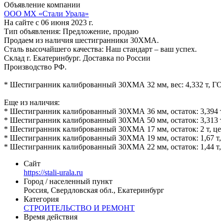
Объявление компании
ООО МХ «Стали Урала»
На сайте с 06 июня 2023 г.
Тип объявления:
Предложение, продаю
Продаем из наличия шестигранники 30ХМА.
Сталь высочайшего качества: Наш стандарт – ваш успех.
Склад г. Екатеринбург. Доставка по России
Производство РФ.
* Шестигранник калиброванный 30ХМА 32 мм, вес: 4,332 т, ГО
Еще из наличия:
* Шестигранник калиброванный 30ХМА 36 мм, остаток: 3,394 т,
* Шестигранник калиброванный 30ХМА 50 мм, остаток: 3,313 т,
* Шестигранник калиброванный 30ХМА 17 мм, остаток: 2 т, цен
* Шестигранник калиброванный 30ХМА 19 мм, остаток: 1,67 т, 
* Шестигранник калиброванный 30ХМА 22 мм, остаток: 1,44 т, 
Сайт
https://stali-urala.ru
Город / населенный пункт
Россия, Свердловская обл., Екатеринбург
Категория
СТРОИТЕЛЬСТВО И РЕМОНТ
Время действия