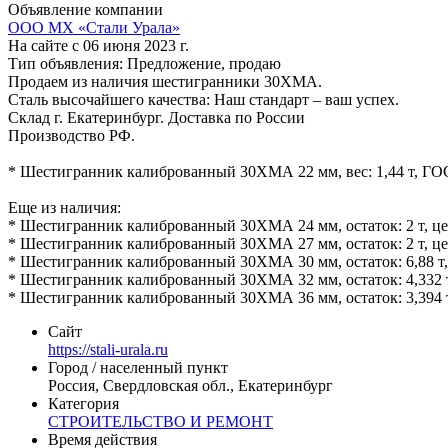
Объявление компании
ООО МХ «Стали Урала»
На сайте с 06 июня 2023 г.
Тип объявления:
Предложение, продаю
Продаем из наличия шестигранники 30ХМА.
Сталь высочайшего качества: Наш стандарт – ваш успех.
Склад г. Екатеринбург. Доставка по России
Производство РФ.
* Шестигранник калиброванный 30ХМА 22 мм, вес: 1,44 т, ГОС
Еще из наличия:
* Шестигранник калиброванный 30ХМА 24 мм, остаток: 2 т, цен
* Шестигранник калиброванный 30ХМА 27 мм, остаток: 2 т, цен
* Шестигранник калиброванный 30ХМА 30 мм, остаток: 6,88 т, 
* Шестигранник калиброванный 30ХМА 32 мм, остаток: 4,332 т,
* Шестигранник калиброванный 30ХМА 36 мм, остаток: 3,394 т,
Сайт
https://stali-urala.ru
Город / населенный пункт
Россия, Свердловская обл., Екатеринбург
Категория
СТРОИТЕЛЬСТВО И РЕМОНТ
Время действия