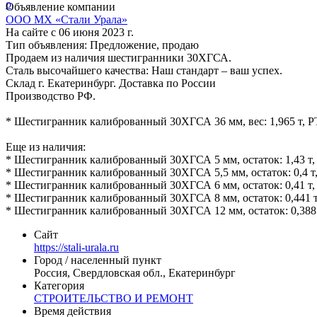
Объявление компании
ООО МХ «Стали Урала»
На сайте с 06 июня 2023 г.
Тип объявления:
Предложение, продаю
Продаем из наличия шестигранники 30ХГСА.
Сталь высочайшего качества: Наш стандарт – ваш успех.
Склад г. Екатеринбург. Доставка по России
Производство РФ.
* Шестигранник калиброванный 30ХГСА 36 мм, вес: 1,965 т, РТ
Еще из наличия:
* Шестигранник калиброванный 30ХГСА 5 мм, остаток: 1,43 т, 
* Шестигранник калиброванный 30ХГСА 5,5 мм, остаток: 0,4 т, 
* Шестигранник калиброванный 30ХГСА 6 мм, остаток: 0,41 т, 
* Шестигранник калиброванный 30ХГСА 8 мм, остаток: 0,441 т,
* Шестигранник калиброванный 30ХГСА 12 мм, остаток: 0,388 т
Сайт
https://stali-urala.ru
Город / населенный пункт
Россия, Свердловская обл., Екатеринбург
Категория
СТРОИТЕЛЬСТВО И РЕМОНТ
Время действия