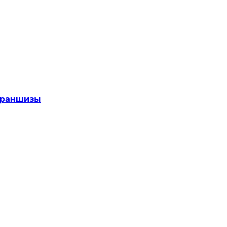
раншизы