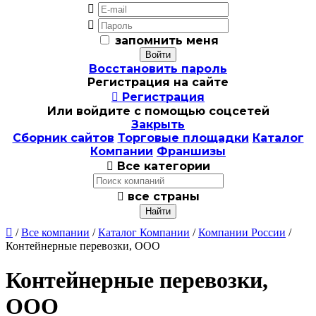


запомнить меня
Восстановить пароль
Регистрация на сайте

Регистрация
Или войдите с помощью соцсетей
Закрыть
Сборник сайтов
Торговые площадки
Каталог
Компании
Франшизы

Все категории

все страны

/
Все компании
/
Каталог Компании
/
Компании России
/
Контейнерные перевозки, ООО
Контейнерные перевозки,
ООО