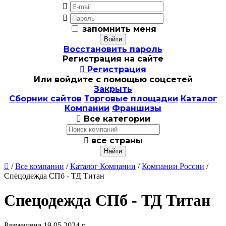


запомнить меня
Восстановить пароль
Регистрация на сайте

Регистрация
Или войдите с помощью соцсетей
Закрыть
Сборник сайтов
Торговые площадки
Каталог
Компании
Франшизы

Все категории

все страны

/
Все компании
/
Каталог Компании
/
Компании России
/
Спецодежда СПб - ТД Титан
Спецодежда СПб - ТД Титан
Размещена 19.05.2024 г.